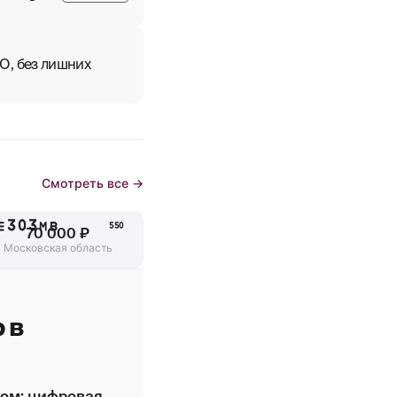
О, без лишних
Смотреть все →
Е303МВ
550
70 000 ₽
Московская область
 в
ром: цифровая