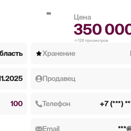
550
Цена
350 000
126
просмотров
бласть
Хранение
11.2025
Продавец
100
Телефон
+7 (***) *
Email
***@