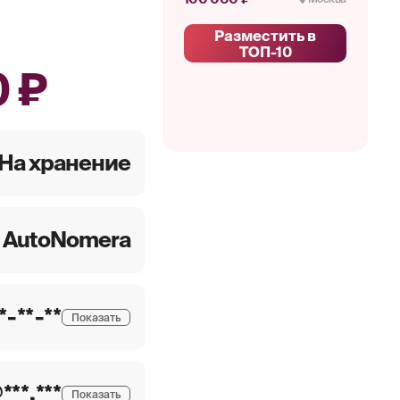
Разместить в
ТОП-10
 ₽
На хранение
AutoNomera
**-**-**
Показать
***.***
Показать