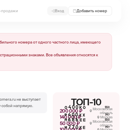
и-продажи
Вход
Добавить номер
ильного номера от одного частного лица, имеющего
страционными знаками. Все объявления относятся к
ТОП-10
omera.ru не выступает
 собой напрямую.
О400КО
550
Московская
200 000 ₽
область
Р400ХХ
797
140 000 ₽
Москва
М686ЕЕ
550
Московская
50 000 ₽
область
М770ХЕ
797
100 000 ₽
Москва