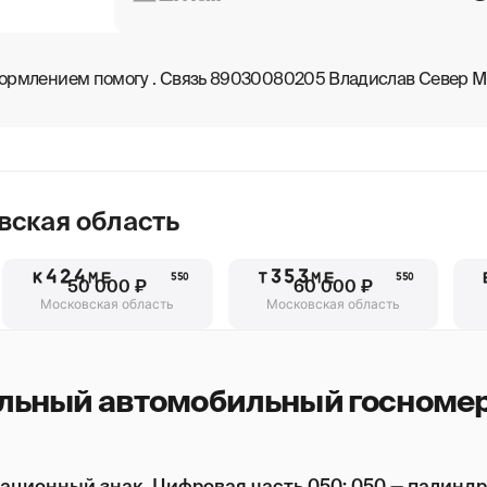
оформлением помогу . Связь 89030080205 Владислав Север М
вская область
К424МЕ
Т353МЕ
550
550
50 000 ₽
60 000 ₽
Московская область
Московская область
льный автомобильный госномер
ационный знак. Цифровая часть 050: 050 — палинд