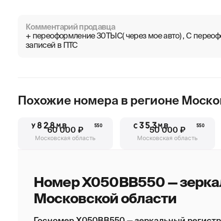
Комментарий продавца
+ переоформление 30ТЫС( через мое авто) , С пере
записей в ПТС
Похожие номера в регионе
Моско
У828МВ
С353МВ
550
550
60 000 ₽
50 000 ₽
Московская область
Московская область
Номер Х050ВВ550 — зерка
Московской области
Госномер Х050ВВ550 — зеркальный регистр