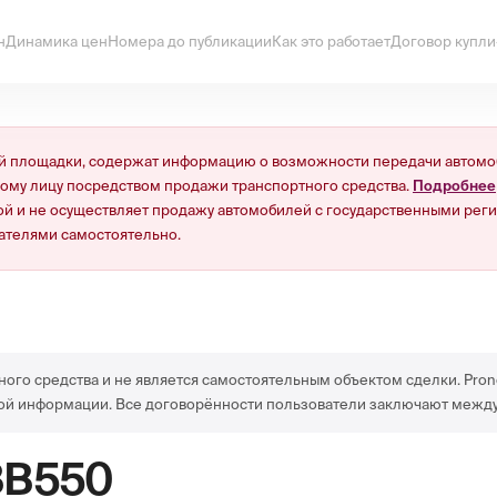
н
Динамика цен
Номера до публикации
Как это работает
Договор купл
 площадки, содержат информацию о возможности передачи автомоб
ному лицу посредством продажи транспортного средства.
Подробнее
й и не осуществляет продажу автомобилей с государственными реги
ателями самостоятельно.
ного средства и не является самостоятельным объектом сделки. Pron
ой информации. Все договорённости пользователи заключают между
ВВ550