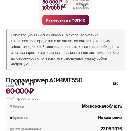
50 000 ₽
область
М770ХЕ
797
100 000 ₽
Москва
Разместить в ТОП-10
Регистрационный знак указан как характеристика
транспортного средства и не является самостоятельным
объектом сделки. Pronomera.ru не выступает стороной сделки
и не проверяет достоверность размещённой информации. Все
договорённости пользователи заключают между собой
напрямую.
Продам номер
А041МТ550
А041МТ
550
Цена
60 000 ₽
94
просмотров
Московская область
Регион
На хранение
Хранение
23.06.2026
Дата размещения