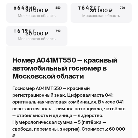
Х648МВ
Т642ЕТ
550
790
30 000 ₽
30 000 ₽
Московская область
Московская область
Т619ЕТ
790
30 000 ₽
Московская область
Номер А041МТ550 — красивый
автомобильный госномер в
Московской области
Госномер А041МТ550 — красивый
регистрационный знак. Цифровая часть 041:
оригинальная числовая комбинация. В числе 041
сочетаются ноль — символ потенциала, четвёрка
— стабильность и единица — лидерство.
Нумерологическая сумма — 5 (пятёрка —
свобода, перемены, энергия). Стоимость: 60 000
₽.