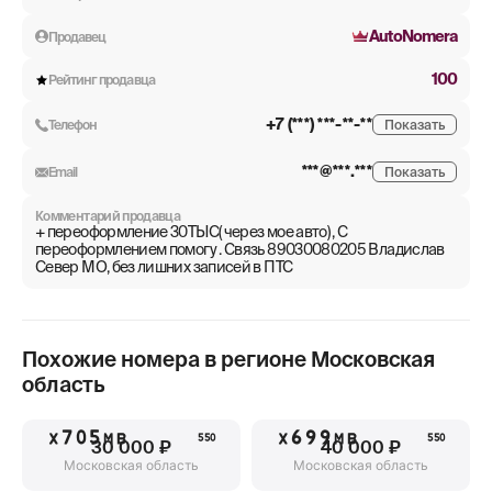
AutoNomera
Продавец
100
Рейтинг продавца
+7 (***) ***-**-**
Телефон
Показать
***@***.***
Email
Показать
Комментарий продавца
+ переоформление 30ТЫС( через мое авто) , С
переоформлением помогу . Связь 89030080205 Владислав
Север МО, без лишних записей в ПТС
Похожие номера в регионе
Московская
область
Х705МВ
Х699МВ
550
550
30 000 ₽
40 000 ₽
Московская область
Московская область