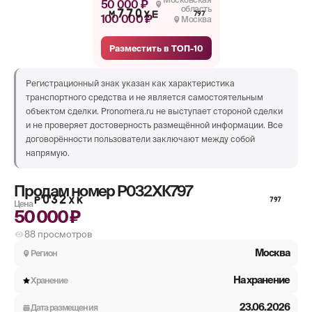
50 000 ₽
область
М770ХЕ
797
100 000 ₽
Москва
Разместить в ТОП-10
Регистрационный знак указан как характеристика
транспортного средства и не является самостоятельным
объектом сделки. Pronomera.ru не выступает стороной сделки
и не проверяет достоверность размещённой информации. Все
договорённости пользователи заключают между собой
напрямую.
Продам номер
Р032ХК797
Р032ХК
797
Цена
50 000 ₽
88
просмотров
Москва
Регион
На хранение
Хранение
23.06.2026
Дата размещения