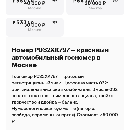
Р560АО
Р551АО
997
997
40 000 ₽
30 000 ₽
Москва
Москва
Р537АО
997
30 000 ₽
Москва
Номер Р032ХК797 — красивый
автомобильный госномер в
Москве
Госномер Р032ХК797 — красивый
регистрационный знак. Цифровая часть 032:
оригинальная числовая комбинация. В числе 032
сочетаются ноль — символ потенциала, тройка —
творчество и двойка — баланс.
Нумерологическая сумма — 5 (пятёрка —
свобода, перемены, энергия). Стоимость: 50 000
₽.