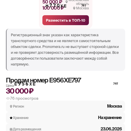
50 000 ₽
область
М770ХЕ
797
100 000 ₽
Москва
Разместить в ТОП-10
Регистрационный знак указан как характеристика
транспортного средства и не является самостоятельным
объектом сделки. Pronomera.ru не выступает стороной сделки
и не проверяет достоверность размещённой информации. Все
договорённости пользователи заключают между собой
напрямую.
Продам номер
Е956ХЕ797
Е956ХЕ
797
Цена
30 000 ₽
76
просмотров
Москва
Регион
На хранение
Хранение
23.06.2026
Дата размещения