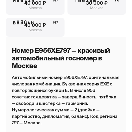
М867АН
Т862АМ
997
997
40 000 ₽
30 000 ₽
Москва
Москва
В830АН
997
40 000 ₽
Москва
Номер Е956ХЕ797 — красивый
автомобильный госномер в
Москве
Автомобильный номер Е956ХЕ797: оригинальная
числовая комбинация. Буквенная серия ЕХЕ с
повторяющейся буквой Е. В числе 956
сочетаются девятка — завершённость, пятёрка
— свобода и шестёрка — гармония.
Нумерологическая сумма — 2 (двойка —
партнёрство, дипломатия, баланс). Код региона
797 — Москва.