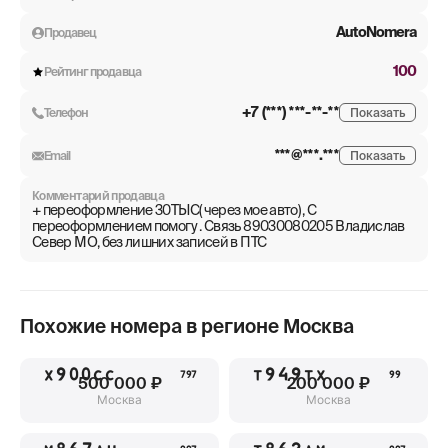
AutoNomera
Продавец
100
Рейтинг продавца
+7 (***) ***-**-**
Телефон
Показать
***@***.***
Email
Показать
Комментарий продавца
+ переоформление 30ТЫС( через мое авто) , С
переоформлением помогу . Связь 89030080205 Владислав
Север МО, без лишних записей в ПТС
Похожие номера в регионе
Москва
Х900СС
Т949ТХ
797
99
500 000 ₽
200 000 ₽
Москва
Москва