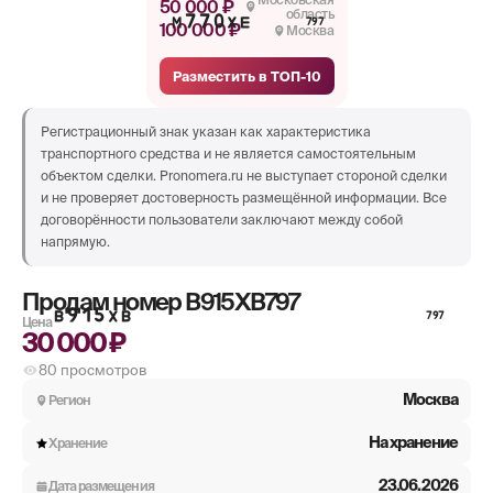
50 000 ₽
область
М770ХЕ
797
100 000 ₽
Москва
Разместить в ТОП-10
Регистрационный знак указан как характеристика
транспортного средства и не является самостоятельным
объектом сделки. Pronomera.ru не выступает стороной сделки
и не проверяет достоверность размещённой информации. Все
договорённости пользователи заключают между собой
напрямую.
Продам номер
В915ХВ797
В915ХВ
797
Цена
30 000 ₽
80
просмотров
Москва
Регион
На хранение
Хранение
23.06.2026
Дата размещения