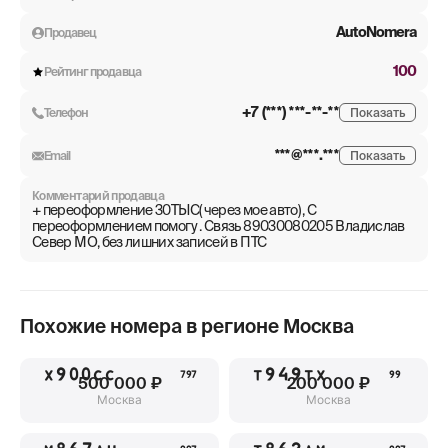
AutoNomera
Продавец
100
Рейтинг продавца
+7 (***) ***-**-**
Телефон
Показать
***@***.***
Email
Показать
Комментарий продавца
+ переоформление 30ТЫС( через мое авто) , С
переоформлением помогу . Связь 89030080205 Владислав
Север МО, без лишних записей в ПТС
Похожие номера в регионе
Москва
Х900СС
Т949ТХ
797
99
500 000 ₽
200 000 ₽
Москва
Москва