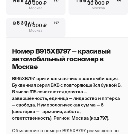
М867АН
Т862АМ
997
997
40 000 ₽
30 000 ₽
Москва
Москва
В830АН
997
40 000 ₽
Москва
Номер В915ХВ797 — красивый
автомобильный госномер в
Москве
В915ХВ797: оригинальная числовая комбинация.
Буквенная серия ВХВ с повторяющейся буквой В.
В числе 915 сочетаются девятка —
завершённость, единица — лидерство и пятёрка
— свобода. Нумерологическая сумма — 6
(шестёрка — гармония, забота,
ответственность). Регион: Москва (код 797).
Объявление о номере В915ХВ797 размещено по