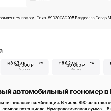
оформлением помогу . Связь 89030080205 Владислав Север М
а
М867АН
Т862АМ
997
997
40 000 ₽
30 000 ₽
Москва
Москва
вый автомобильный госномер в
ьная числовая комбинация. В числе 890 сочетаютс
 — символ потенциала. Нумерологическая сумма — 8 