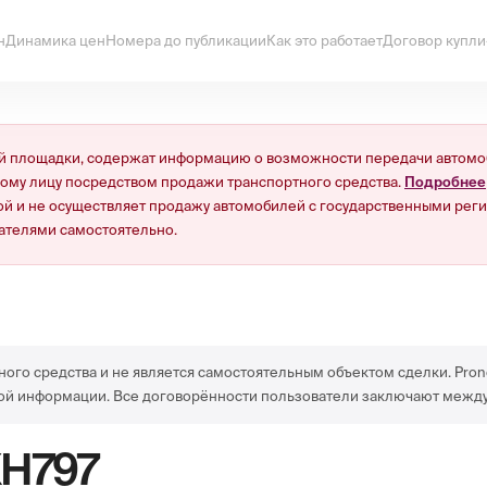
н
Динамика цен
Номера до публикации
Как это работает
Договор купл
 площадки, содержат информацию о возможности передачи автомоб
ному лицу посредством продажи транспортного средства.
Подробнее
й и не осуществляет продажу автомобилей с государственными реги
ателями самостоятельно.
ного средства и не является самостоятельным объектом сделки. Pron
ой информации. Все договорённости пользователи заключают между
Н797