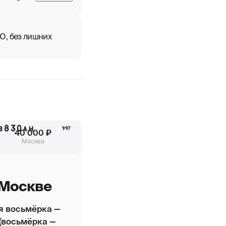
О, без лишних
В830АН
997
40 000 ₽
Москва
 Москве
я восьмёрка —
(восьмёрка —