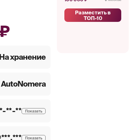
Разместить в
ТОП-10
 ₽
На хранение
AutoNomera
**-**-**
Показать
***.***
Показать