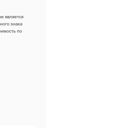
не является
ного знака
оимость по