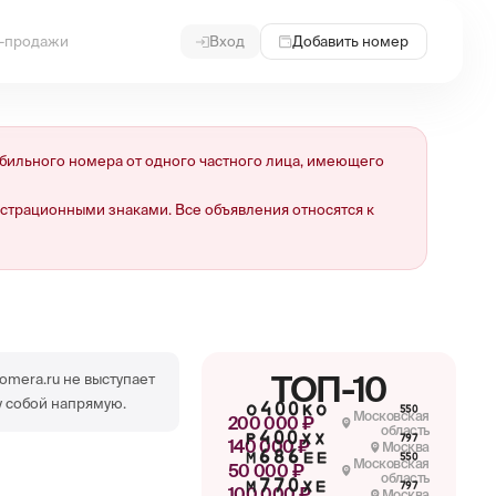
и-продажи
Вход
Добавить номер
ильного номера от одного частного лица, имеющего
страционными знаками. Все объявления относятся к
ТОП-10
omera.ru не выступает
 собой напрямую.
О400КО
550
Московская
200 000 ₽
область
Р400ХХ
797
140 000 ₽
Москва
М686ЕЕ
550
Московская
50 000 ₽
область
М770ХЕ
797
100 000 ₽
Москва