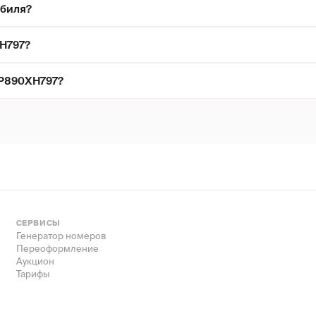
обиля?
Н797?
 Р890ХН797?
СЕРВИСЫ
Генератор номеров
Переоформление
Аукцион
Тарифы