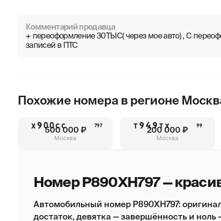
Комментарий продавца
+ переоформление 30ТЫС( через мое авто) , С пере
записей в ПТС
Похожие номера в регионе
Москв
Х900СС
Т949ТХ
797
99
500 000 ₽
200 000 ₽
Москва
Москва
Номер Р890ХН797 — краси
Автомобильный номер Р890ХН797: оригинал
достаток, девятка — завершённость и ноль