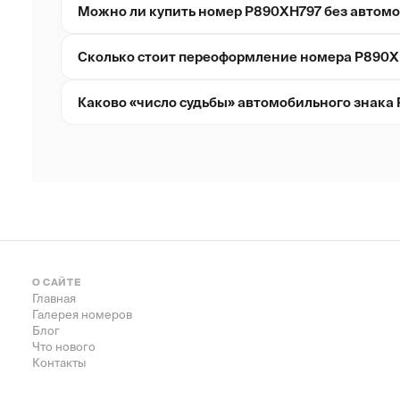
Можно ли купить номер Р890ХН797 без автом
Сколько стоит переоформление номера Р890Х
Каково «число судьбы» автомобильного знака
О САЙТЕ
Главная
Галерея номеров
Блог
Что нового
Контакты