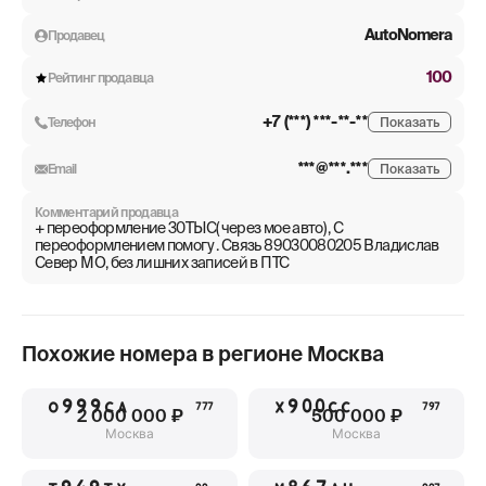
AutoNomera
Продавец
100
Рейтинг продавца
+7 (***) ***-**-**
Телефон
Показать
***@***.***
Email
Показать
Комментарий продавца
+ переоформление 30ТЫС( через мое авто) , С
переоформлением помогу . Связь 89030080205 Владислав
Север МО, без лишних записей в ПТС
Похожие номера в регионе
Москва
О999СА
Х900СС
777
797
2 000 000 ₽
500 000 ₽
Москва
Москва