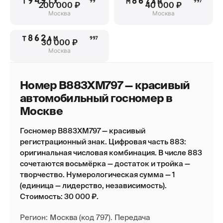
Т949ТХ
М867АН
99
997
200 000 ₽
40 000 ₽
Москва
Москва
Т862АМ
997
30 000 ₽
Москва
Номер В883ХМ797 — красивый
автомобильный госномер в
Москве
Госномер В883ХМ797 — красивый
регистрационный знак. Цифровая часть 883:
оригинальная числовая комбинация. В числе 883
сочетаются восьмёрка — достаток и тройка —
творчество. Нумерологическая сумма — 1
(единица — лидерство, независимость).
Стоимость: 30 000 ₽.
Регион: Москва (код 797). Передача