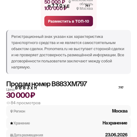
50 000 ₽
область
М770ХЕ
797
100 000 ₽
Москва
Разместить в ТОП-10
Регистрационный знак указан как характеристика
транспортного средства и не является самостоятельным
объектом сделки. Pronomera.ru не выступает стороной сделки
и не проверяет достоверность размещённой информации. Все
договорённости пользователи заключают между собой
напрямую.
Продам номер
В883ХМ797
В883ХМ
797
Цена
30 000 ₽
84
просмотров
Москва
Регион
На хранение
Хранение
23.06.2026
Дата размещения