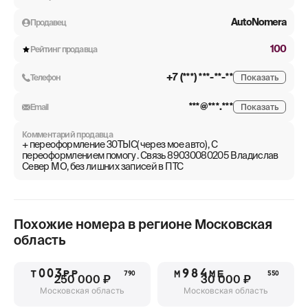
AutoNomera
Продавец
100
Рейтинг продавца
+7 (***) ***-**-**
Телефон
Показать
***@***.***
Email
Показать
Комментарий продавца
+ переоформление 30ТЫС( через мое авто) , С
переоформлением помогу . Связь 89030080205 Владислав
Север МО, без лишних записей в ПТС
Похожие номера в регионе
Московская
область
Т003РР
М984МЕ
790
550
250 000 ₽
30 000 ₽
Московская область
Московская область