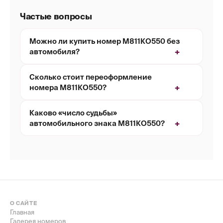
Частые вопросы
Можно ли купить номер М811КО550 без
автомобиля?
Сколько стоит переоформление
номера М811КО550?
Каково «число судьбы»
автомобильного знака М811КО550?
О САЙТЕ
Главная
Галерея номеров