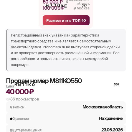
50 000 ₽
область
М770ХЕ
797
100 000 ₽
Москва
Разместить в ТОП-10
Регистрационный знак указан как характеристика
транспортного средства и не является самостоятельным
объектом сделки. Pronomera.ru не выступает стороной сделки
и не проверяет достоверность размещённой информации. Все
договорённости пользователи заключают между собой
напрямую.
Продам номер
М811КО550
М811КО
550
Цена
40 000 ₽
86
просмотров
Московская область
Регион
На хранение
Хранение
23.06.2026
Дата размещения