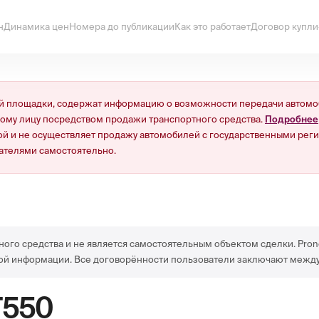
н
Динамика цен
Номера до публикации
Как это работает
Договор купл
 площадки, содержат информацию о возможности передачи автомоб
ному лицу посредством продажи транспортного средства.
Подробнее
й и не осуществляет продажу автомобилей с государственными реги
ателями самостоятельно.
ного средства и не является самостоятельным объектом сделки. Pron
ой информации. Все договорённости пользователи заключают между
Т550