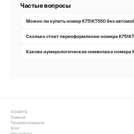
Частые вопросы
Можно ли купить номер К751КТ550 без автомо
Сколько стоит переоформление номера К751К
Какова нумерологическая символика номера 
О САЙТЕ
Главная
Галерея номеров
Блог
Что нового