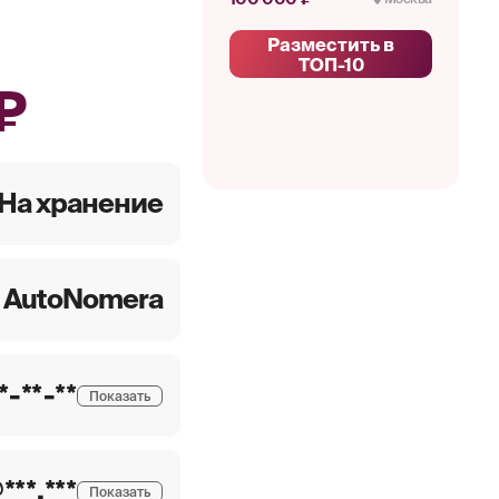
Разместить в
ТОП-10
₽
На хранение
AutoNomera
**-**-**
Показать
***.***
Показать