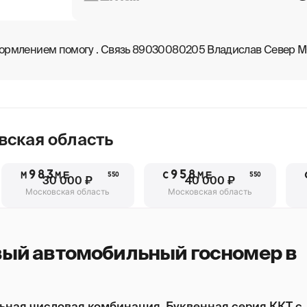
оформлением помогу . Связь 89030080205 Владислав Север М
вская область
М983МЕ
С958МЕ
550
550
30 000 ₽
40 000 ₽
Московская область
Московская область
вый автомобильный госномер в
ьная числовая комбинация. Буквенная серия ККТ с