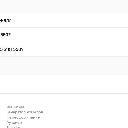
биля?
Т550?
К751КТ550?
СЕРВИСЫ
Генератор номеров
Переоформление
Аукцион
Тарифы