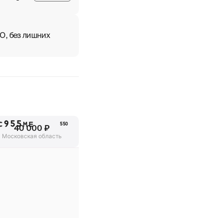
О, без лишних
С955МЕ
550
40 000 ₽
Московская область