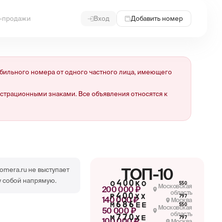
и-продажи
Вход
Добавить номер
ильного номера от одного частного лица, имеющего
страционными знаками. Все объявления относятся к
ТОП-10
omera.ru не выступает
 собой напрямую.
О400КО
550
Московская
200 000 ₽
область
Р400ХХ
797
140 000 ₽
Москва
М686ЕЕ
550
Московская
50 000 ₽
область
М770ХЕ
797
100 000 ₽
Москва