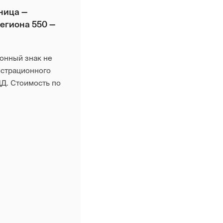
ница —
региона 550 —
онный знак не
истрационного
Д. Стоимость по