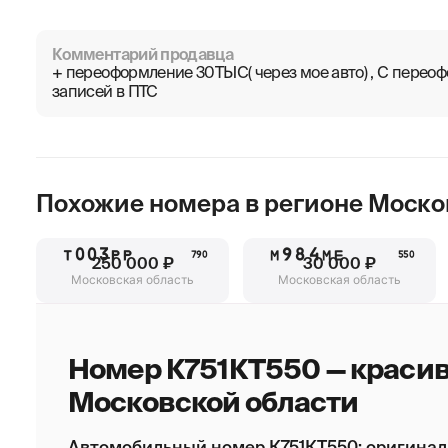
Комментарий продавца
+ переоформление 30ТЫС( через мое авто) , С пере
записей в ПТС
Похожие номера в регионе
Моско
Т003РР
М984МЕ
790
550
250 000 ₽
30 000 ₽
Московская область
Московская область
Номер К751КТ550 — краси
Московской области
Автомобильный номер К751КТ550: оригинал