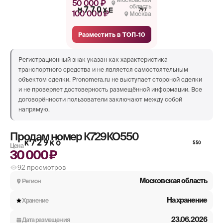
50 000 ₽
область
М770ХЕ
797
100 000 ₽
Москва
Разместить в ТОП-10
Регистрационный знак указан как характеристика
транспортного средства и не является самостоятельным
объектом сделки. Pronomera.ru не выступает стороной сделки
и не проверяет достоверность размещённой информации. Все
договорённости пользователи заключают между собой
напрямую.
Продам номер
К729КО550
К729КО
550
Цена
30 000 ₽
92
просмотров
Московская область
Регион
На хранение
Хранение
23.06.2026
Дата размещения