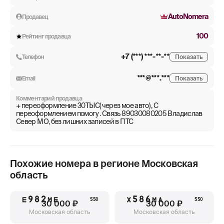
AutoNomera
Продавец
100
Рейтинг продавца
+7 (***) ***-**-**
Телефон
Показать
***@***.***
Email
Показать
Комментарий продавца
+ переоформление 30ТЫС( через мое авто) , С
переоформлением помогу . Связь 89030080205 Владислав
Север МО, без лишних записей в ПТС
Похожие номера в регионе
Московская
область
Е982МЕ
Х586МА
550
550
30 000 ₽
30 000 ₽
Московская область
Московская область