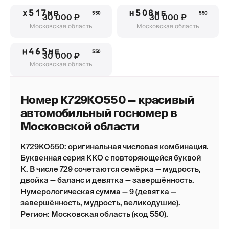
Х517МВ
Н508МЕ
550
550
30 000 ₽
30 000 ₽
Московская область
Московская область
Н465МЕ
550
30 000 ₽
Московская область
Номер К729КО550 — красивый
автомобильный госномер в
Московской области
К729КО550: оригинальная числовая комбинация.
Буквенная серия ККО с повторяющейся буквой
К. В числе 729 сочетаются семёрка — мудрость,
двойка — баланс и девятка — завершённость.
Нумерологическая сумма — 9 (девятка —
завершённость, мудрость, великодушие).
Регион: Московская область (код 550).