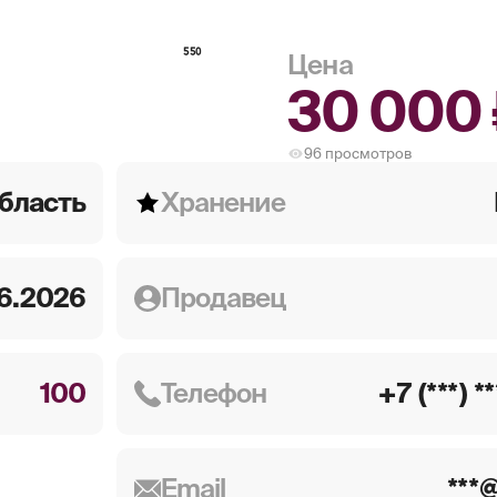
550
Цена
30 000 
96
просмотров
бласть
Хранение
6.2026
Продавец
100
Телефон
+7 (***) *
Email
***@