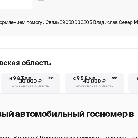
оформлением помогу . Связь 89030080205 Владислав Север М
вская область
М983МЕ
С958МЕ
550
550
30 000 ₽
40 000 ₽
Московская область
Московская область
вый автомобильный госномер в
ция. В числе 716 сочетаются семёрка — мудрость, е