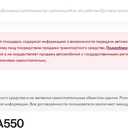
н
Динамика цен
Номера до публикации
Как это работает
Договор купл
 площадки, содержат информацию о возможности передачи автомоб
ному лицу посредством продажи транспортного средства.
Подробнее
й и не осуществляет продажу автомобилей с государственными реги
ателями самостоятельно.
ного средства и не является самостоятельным объектом сделки. Pron
ой информации. Все договорённости пользователи заключают между
А550