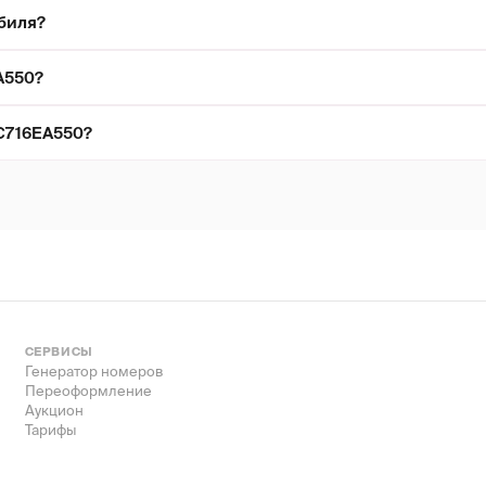
биля?
А550?
С716ЕА550?
СЕРВИСЫ
Генератор номеров
Переоформление
Аукцион
Тарифы