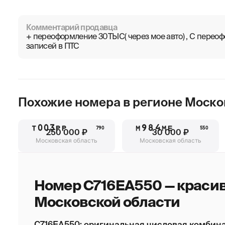
Комментарий продавца
+ переоформление 30ТЫС( через мое авто) , С пере
записей в ПТС
Похожие номера в регионе
Моско
Т003РР
М984МЕ
790
550
250 000 ₽
30 000 ₽
Московская область
Московская область
Номер С716ЕА550 — краси
Московской области
С716ЕА550: оригинальная числовая комбина