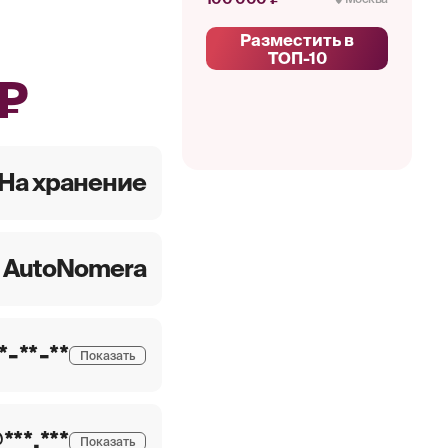
Разместить в
ТОП-10
₽
На хранение
AutoNomera
**-**-**
Показать
***.***
Показать