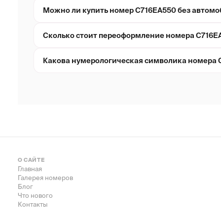
Можно ли купить номер С716ЕА550 без автомо
Сколько стоит переоформление номера С716Е
Какова нумерологическая символика номера 
О САЙТЕ
Главная
Галерея номеров
Блог
Что нового
Контакты