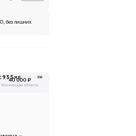
О, без лишних
С955МЕ
550
40 000 ₽
Московская область
диница —