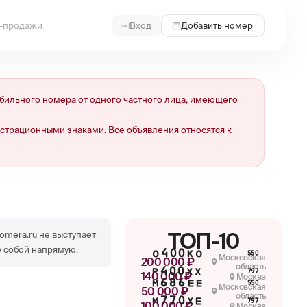
и-продажи
Вход
Добавить номер
ильного номера от одного частного лица, имеющего
страционными знаками. Все объявления относятся к
ТОП-10
omera.ru не выступает
 собой напрямую.
О400КО
550
Московская
200 000 ₽
область
Р400ХХ
797
140 000 ₽
Москва
М686ЕЕ
550
Московская
50 000 ₽
область
М770ХЕ
797
100 000 ₽
Москва