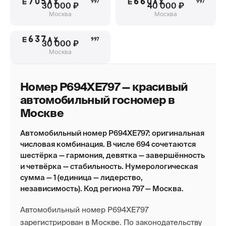
Е705АХ
Е660АХ
997
997
30 000 ₽
40 000 ₽
Москва
Москва
Е637АХ
997
30 000 ₽
Москва
Номер Р694ХЕ797 — красивый
автомобильный госномер в
Москве
Автомобильный номер Р694ХЕ797: оригинальная
числовая комбинация. В числе 694 сочетаются
шестёрка — гармония, девятка — завершённость
и четвёрка — стабильность. Нумерологическая
сумма — 1 (единица — лидерство,
независимость). Код региона 797 — Москва.
Автомобильный номер Р694ХЕ797
зарегистрирован в Москве. По законодательству