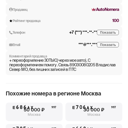
AutoNomera
Продавец
100
Рейтинг продавца
+7 (***) ***-**-**
Телефон
Показать
***@***.***
Email
Показать
Комментарий продавца
+ переоформление 30ТЫС( через мое авто) , С
переоформлением помогу . Связь 89030080205 Владислав
Север МО, без лишних записей в ПТС
Похожие номера в регионе
Москва
Е686АХ
Е706АХ
997
997
50 000 ₽
30 000 ₽
Москва
Москва