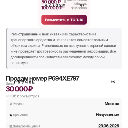
50 000 ₽
область
М770ХЕ
797
100 000 ₽
Москва
Разместить в ТОП-10
Регистрационный знак указан как характеристика
транспортного средства и не является самостоятельным
объектом сделки. Pronomera.ru не выступает стороной сделки
и не проверяет достоверность размещённой информации. Все
договорённости пользователи заключают между собой
напрямую.
Продам номер
Р694ХЕ797
Р694ХЕ
797
Цена
30 000 ₽
106
просмотров
Москва
Регион
На хранение
Хранение
23.06.2026
Дата размещения